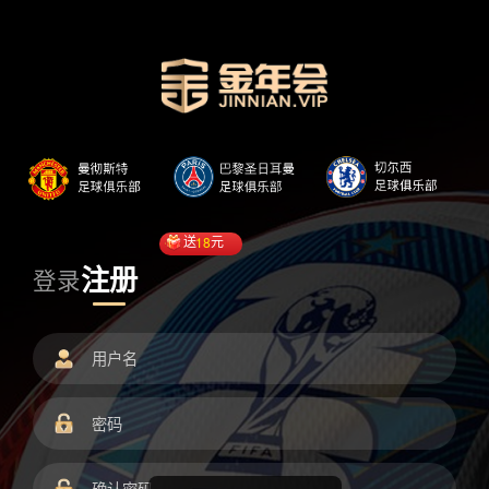
送
18
元
注册
登录