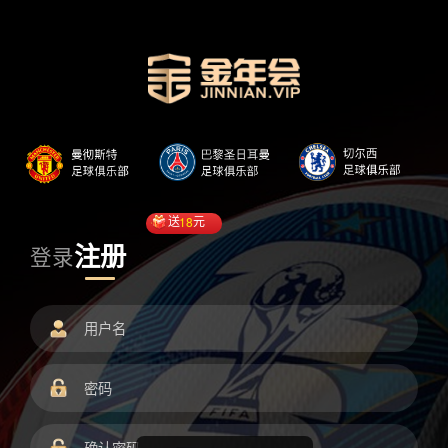
送
18
元
注册
登录