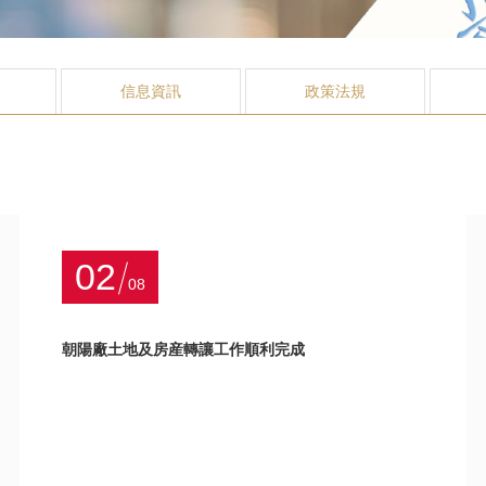
信息資訊
政策法規
02
08
朝陽廠土地及房産轉讓工作順利完成