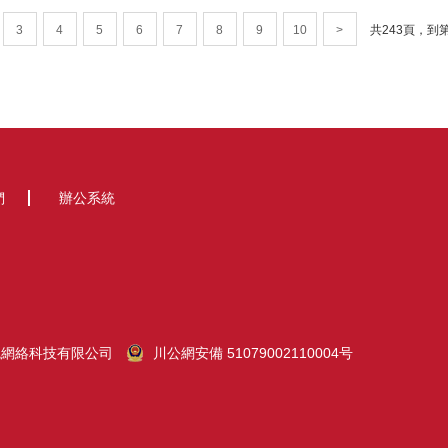
3
4
5
6
7
8
9
10
>
共
243
頁，到
們
辦公系統
統網絡科技有限公司
川公網安備 51079002110004号