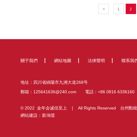
<
1
2
關于我們
網站地圖
法律聲明
聯系我
地址：四川省綿陽市九洲大道268号
郵箱：
125641636@240.com
電話：
+86 0816 6336160
© 2022 金年会诚信至上 | All Rights Reserved
台州勳
網站建設：新鴻儒