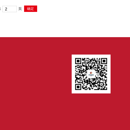
第
頁
确定