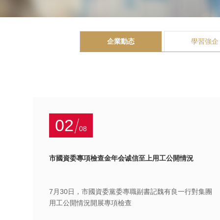
企業動态
學習強企
02
08
市國資委專項檢查金年会诚信至上用工公開情況
7月30日，市國資委黨委專職副書記魏有良一行對集團
用工公開情況開展專項檢查